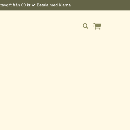
avgift från 69 kr
Betala med Klarna
0