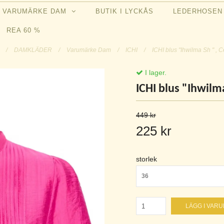
VARUMÄRKE DAM
BUTIK I LYCKÅS
LEDERHOSE
REA 60 %
m
/
DAMKLÄDER
/
Varumärke Dam
/
ICHI
/
ICHI blus "Ihwilma Sh " , 
I lager.
ICHI blus "Ihwilma
449 kr
225 kr
storlek
36
LÄGG I VAR