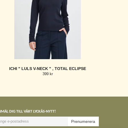
ICHI " LULS V-NECK " , TOTAL ECLIPSE
399 kr
MÄL DIG TILL VÅRT LYCKÅS-NYTT!
Prenumerera