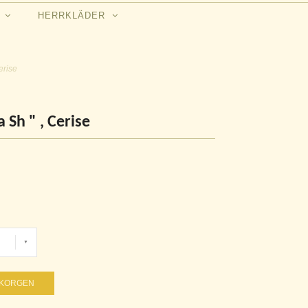
N
HERRKLÄDER
Cerise
 Sh " , Cerise
UKORGEN