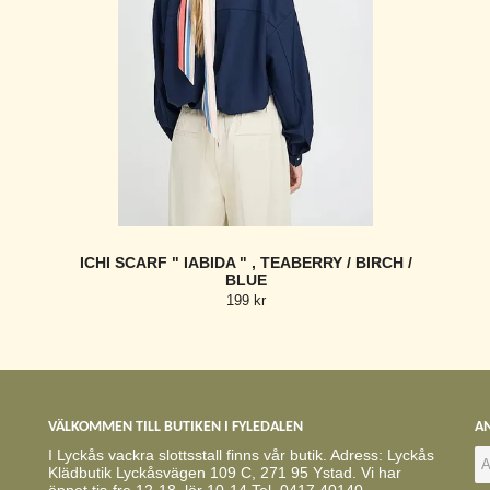
ICHI SCARF " IABIDA " , TEABERRY / BIRCH /
BLUE
199 kr
VÄLKOMMEN TILL BUTIKEN I FYLEDALEN
AN
I Lyckås vackra slottsstall finns vår butik. Adress: Lyckås
Klädbutik Lyckåsvägen 109 C, 271 95 Ystad. Vi har
öppet tis-fre 12-18, lör 10-14 Tel. 0417 40140