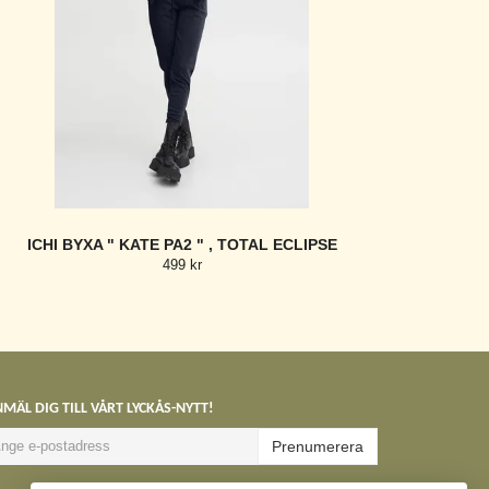
ICHI BYXA " KATE PA2 " , TOTAL ECLIPSE
499 kr
MÄL DIG TILL VÅRT LYCKÅS-NYTT!
Prenumerera