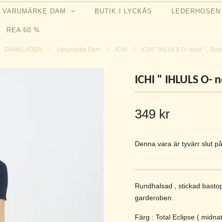
VARUMÄRKE DAM
BUTIK I LYCKÅS
LEDERHOSE
REA 60 %
DAMKLÄDER
/
Varumärke Dam
/
ICHI
/
ICHI " IHLULS O- neck " , Tota
ICHI " IHLULS O- n
349 kr
Denna vara är tyvärr slut på
Rundhalsad , stickad bastop
garderoben.
Färg : Total Eclipse ( midna