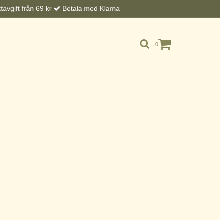
avgift från 69 kr
Betala med Klarna
0