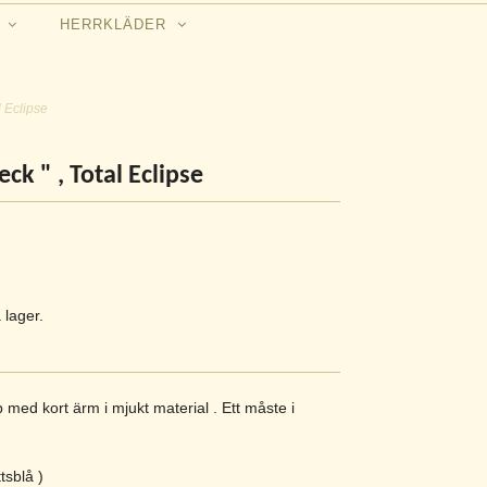
N
HERRKLÄDER
l Eclipse
eck " , Total Eclipse
 lager.
 med kort ärm i mjukt material . Ett måste i
ttsblå )