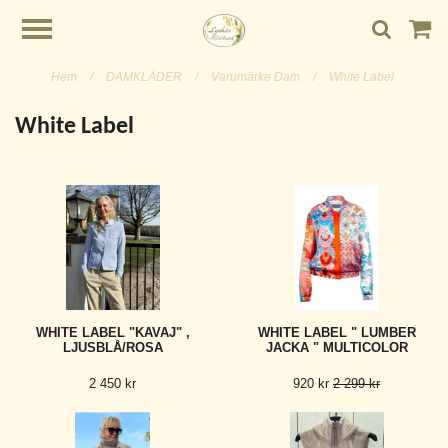
Hem
/
DAMKLÄDER
/
Varumärke Dam
/
White Label
White Label
WHITE LABEL "KAVAJ" ,
WHITE LABEL " LUMBER
LJUSBLÅ/ROSA
JACKA " MULTICOLOR
2 450 kr
920 kr
2 299 kr