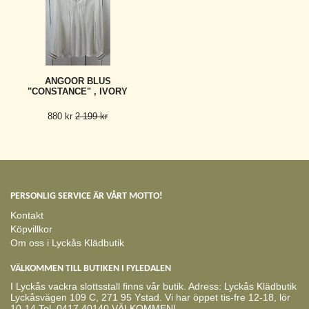
ANGOOR BLUS
"CONSTANCE" , IVORY
880 kr
2 199 kr
PERSONLIG SERVICE ÄR VÅRT MOTTO!
Kontakt
Köpvillkor
Om oss i Lyckås Klädbutik
VÄLKOMMEN TILL BUTIKEN I FYLEDALEN
I Lyckås vackra slottsstall finns vår butik. Adress: Lyckås Klädbutik
Lyckåsvägen 109 C, 271 95 Ystad. Vi har öppet tis-fre 12-18, lör
10-14 Tel. 0417 40140 VÄLKOMMEN!