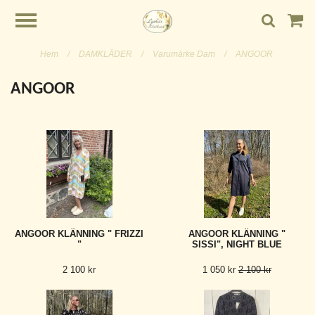
Hem
/
DAMKLÄDER
/
Varumärke Dam
/
ANGOOR
ANGOOR
ANGOOR KLÄNNING " FRIZZI
ANGOOR KLÄNNING "
"
SISSI", NIGHT BLUE
2 100 kr
1 050 kr
2 100 kr