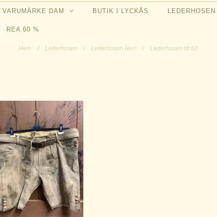
VARUMÄRKE DAM
BUTIK I LYCKÅS
LEDERHOSE
REA 60 %
Hem
/
Lederhosen
/
Lederhosen Herr
/
Lederhosen stl 62