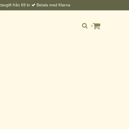
avgift från 69 kr
Betala med Klarna
0