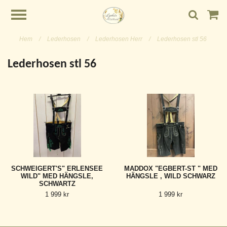
Hem
/
Lederhosen
/
Lederhosen Herr
/
Lederhosen stl 56
Lederhosen stl 56
SCHWEIGERT'S" ERLENSEE
MADDOX "EGBERT-ST " MED
WILD" MED HÄNGSLE,
HÄNGSLE , WILD SCHWARZ
SCHWARTZ
1 999 kr
1 999 kr