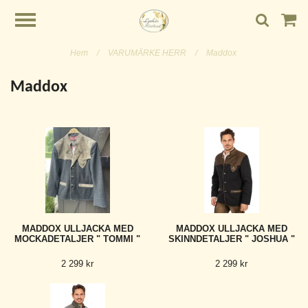
Hem
/
VARUMÄRKE HERR
/
Maddox
Maddox
MADDOX ULLJACKA MED
MADDOX ULLJACKA MED
MOCKADETALJER " TOMMI "
SKINNDETALJER " JOSHUA "
2 299 kr
2 299 kr