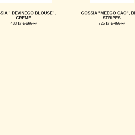
SIA " DEVINEGO BLOUSE",
GOSSIA "MEEGO CAO", B
CREME
STRIPES
480 kr
1 199 kr
725 kr
1 450 kr