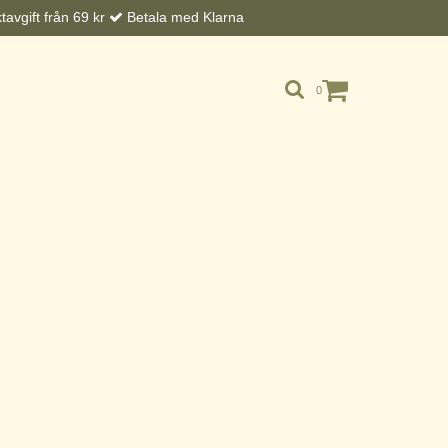
avgift från 69 kr
Betala med Klarna
0