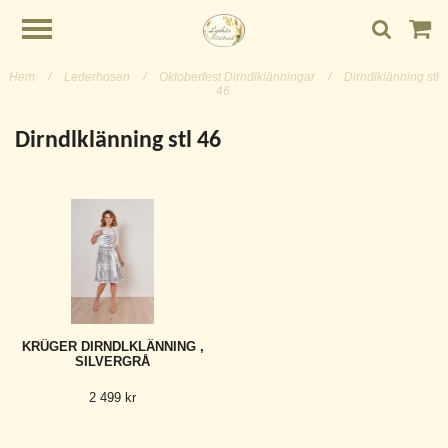
Hem
/
Lederhosen
/
Oktoberfest Dirndlklänningar
/
Dirndlklänning stl
46
Dirndlklänning stl 46
KRÜGER DIRNDLKLÄNNING ,
SILVERGRÅ
2 499 kr