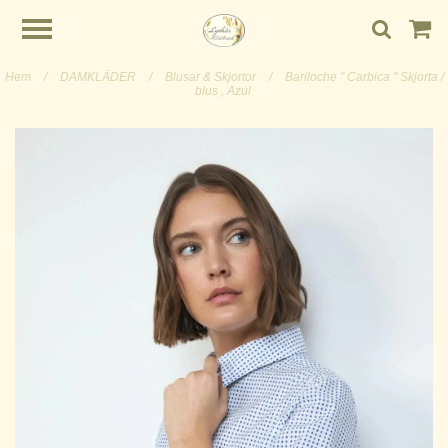
Hem
/
DAMKLÄDER
/
Blusar & Skjortor
/
Bariloche " Carbica " Skjorta /
blus , Azul