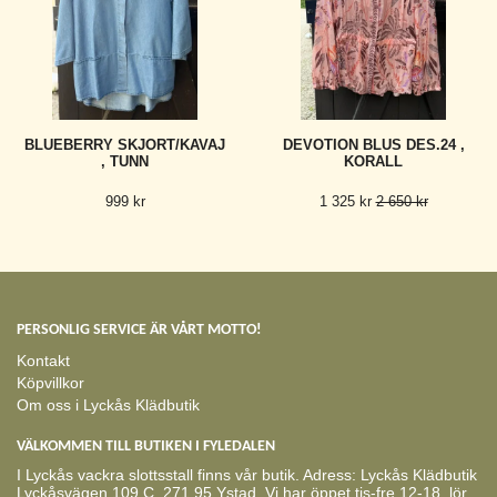
BLUEBERRY SKJORT/KAVAJ
DEVOTION BLUS DES.24 ,
, TUNN
KORALL
999 kr
1 325 kr
2 650 kr
PERSONLIG SERVICE ÄR VÅRT MOTTO!
Kontakt
Köpvillkor
Om oss i Lyckås Klädbutik
VÄLKOMMEN TILL BUTIKEN I FYLEDALEN
I Lyckås vackra slottsstall finns vår butik. Adress: Lyckås Klädbutik
Lyckåsvägen 109 C, 271 95 Ystad. Vi har öppet tis-fre 12-18, lör