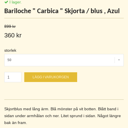
I lager.
Bariloche " Carbica " Skjorta / blus , Azul
899 kr
360 kr
storlek
50
LÄGG I VARUKORGEN
Skjortblus med lång ärm. Blå mönster på vit botten. Blått band i
sidan under armhålan och ner. Litet sprund i sidan. Något längre
bak än fram.