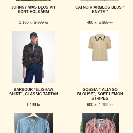
JOHNNY WAS BLUS VIT
CATNOIR ÄRMLÖS BLUS "
KORT HOLKÄRM
KNYTE "
1 160 kr
2 899 kr
480 kr
1 199 kr
BARBOUR "ELISHAW
GOSSIA " ALLYGO
SHIRT", CLASSIC TARTAN
BLOUSE", SOFT LEMON
STRIPES
1 199 kr
600 kr
1 199 kr