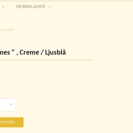
N
HERRKLÄDER
/ Ljusblå
nes " , Creme / Ljusblå
UKORGEN