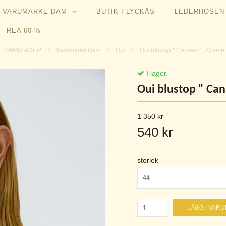
VARUMÄRKE DAM
BUTIK I LYCKÅS
LEDERHOSE
REA 60 %
DAMKLÄDER
/
Varumärke Dam
/
Oui
/
Oui blustop " Cannes " , Creme 
I lager.
Oui blustop " Can
1 350 kr
540 kr
storlek
44
LÄGG I VAR