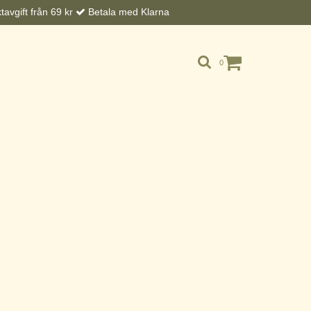
avgift från 69 kr
Betala med Klarna
0