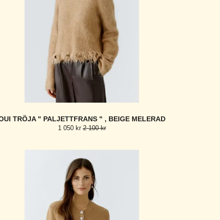
OUI TRÖJA " PALJETTFRANS " , BEIGE MELERAD
1 050 kr
2 100 kr