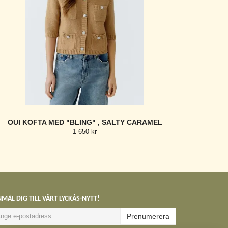
OUI KOFTA MED "BLING" , SALTY CARAMEL
1 650 kr
MÄL DIG TILL VÅRT LYCKÅS-NYTT!
Prenumerera