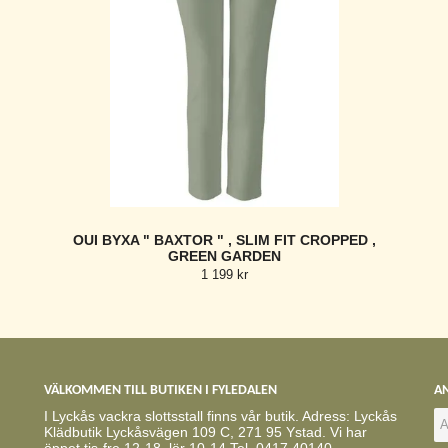
OUI BYXA " BAXTOR " , SLIM FIT CROPPED ,
GREEN GARDEN
1 199 kr
VÄLKOMMEN TILL BUTIKEN I FYLEDALEN
AN
I Lyckås vackra slottsstall finns vår butik. Adress: Lyckås
Klädbutik Lyckåsvägen 109 C, 271 95 Ystad. Vi har
öppet tis-fre 12-18, lör 10-14 Tel. 0417 40140