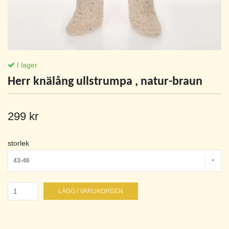
I lager.
Herr knälång ullstrumpa , natur-braun
299 kr
storlek
43-46
LÄGG I VARUKORGEN