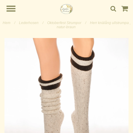
Hem
/
Lederhosen
/
Oktoberfest Strumpor
/
Herr knälång ullstrumpa ,
natur-braun