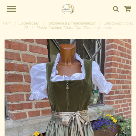
Hem
/
Lederhosen
/
Oktoberfest Dirndlklänningar
/
Dirndlklänning stl
42
/
MarJo Trachten "Clara" Dirndlklänning , moos