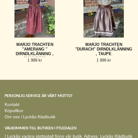
MARJO TRACHTEN
MARJO TRACHTEN
"AMERANG "
"DURACH" DIRNDLKLÄNNING
DIRNDLKLÄNNING ,
, TAUPE
MAHAGONI
1 999 kr
1 999 kr
PERSONLIG SERVICE ÄR VÅRT MOTTO!
Kontakt
Köpvillkor
Om oss i Lyckås Klädbutik
VÄLKOMMEN TILL BUTIKEN I FYLEDALEN
I Lyckås vackra slottsstall finns vår butik. Adress: Lyckås Klädbutik