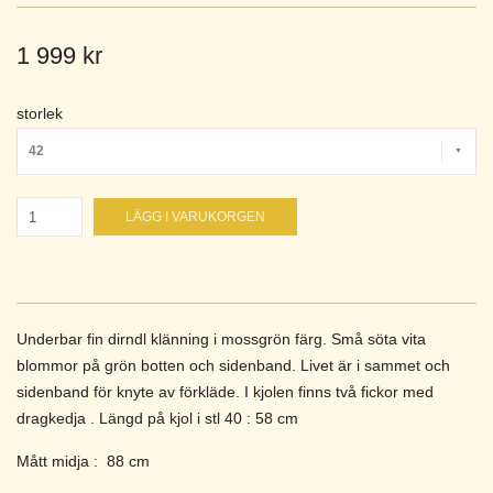
1 999 kr
storlek
42
LÄGG I VARUKORGEN
Underbar fin dirndl klänning i mossgrön färg. Små söta vita
blommor på grön botten och sidenband. Livet är i sammet och
sidenband för knyte av förkläde. I kjolen finns två fickor med
dragkedja . Längd på kjol i stl 40 : 58 cm
Mått midja : 88 cm