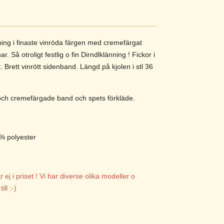
ning i finaste vinröda färgen med cremefärgat
r. Så otroligt festlig o fin Dirndlklänning ! Fickor i
. Brett vinrött sidenband. Längd på kjolen i stl 36
 och cremefärgade band och spets förkläde.
 % polyester
ej i priset ! Vi har diverse olika modeller o
ill :-)