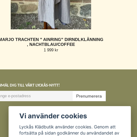
MARJO TRACHTEN " AINRING" DIRNDLKLÄNNING
, NACHTBLAU/COFFEE
1 999 kr
MÄL DIG TILL VÅRT LYCKÅS-NYTT!
Prenumerera
Vi använder cookies
Lyckås Klädbutik använder cookies. Genom att
fortsätta på sidan godkänner du användandet av