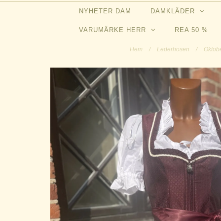
NYHETER DAM
DAMKLÄDER
VARUMÄRKE HERR
REA 50 %
Hem
/
Lederhosen
/
Oktobe