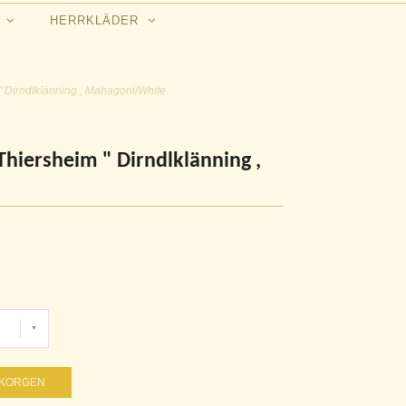
N
HERRKLÄDER
" Dirndlklänning , Mahagoni/White
hiersheim " Dirndlklänning ,
UKORGEN