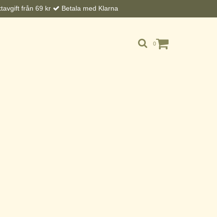
avgift från 69 kr
Betala med Klarna
0