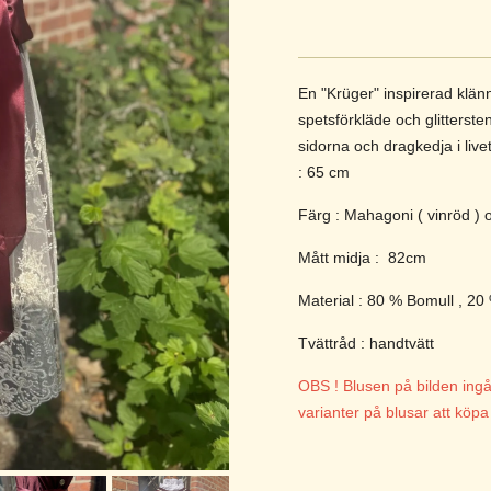
En "Krüger" inspirerad klän
spetsförkläde och glitterstena
sidorna och dragkedja i livet
: 65 cm
Färg : Mahagoni ( vinröd )
Mått midja : 82cm
Material : 80 % Bomull , 20
Tvättråd : handtvätt
OBS ! Blusen på bilden ingår 
varianter på blusar att köpa t