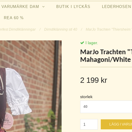
VARUMÄRKE DAM
BUTIK I LYCKÅS
LEDERHOSE
REA 60 %
rfest Dirndlklänningar
/
Dirndlklänning stl 40
/
MarJo Trachten "Thiersheim 
I lager.
MarJo Trachten "T
Mahagoni/White
2 199 kr
storlek
40
LÄGG I VAR