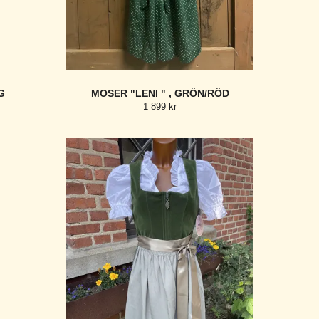
G
MOSER "LENI " , GRÖN/RÖD
1 899 kr