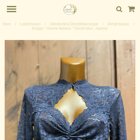
Hem
/
Lederhosen
/
Oktoberfest Dirndlklänningar
/
Dirndl blusar
/
Krüger " Amore Italiano " Dirndl blus , marine