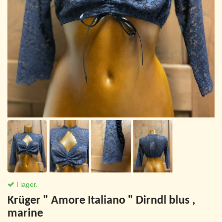
I lager.
Krüger " Amore Italiano " Dirndl blus ,
marine