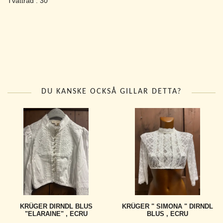
Tvättråd : 30°
DU KANSKE OCKSÅ GILLAR DETTA?
KRÛGER DIRNDL BLUS
KRÜGER " SIMONA " DIRNDL
"ELARAINE" , ECRU
BLUS , ECRU