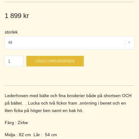
1 899 kr
storlek
48
LÄGG I VARUKORGEN
Lederhosen med bälte och fina broderier både på shortsen OCH
på bältet. . Lucka och två fickor fram ,snörning i benet och en
liten ficka på höger ben samt en bak hö.
Färg : Zirbe
Midja : 82 cm Lår : 54 cm