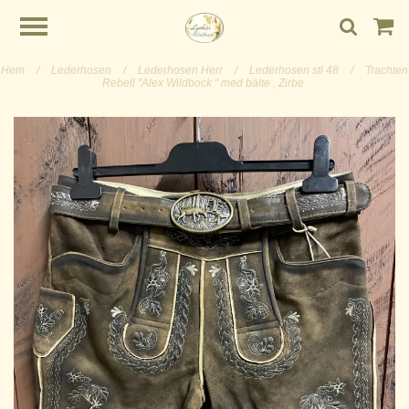
Hem
/
Lederhosen
/
Lederhosen Herr
/
Lederhosen stl 48
/
Trachten
Rebell "Alex Wildbock " med bälte , Zirbe