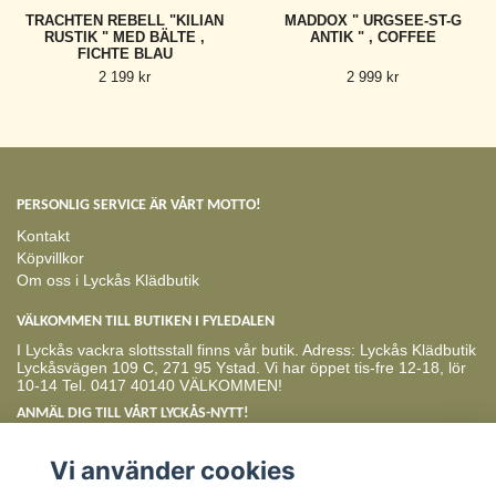
TRACHTEN REBELL "KILIAN
MADDOX " URGSEE-ST-G
RUSTIK " MED BÄLTE ,
ANTIK " , COFFEE
FICHTE BLAU
2 199 kr
2 999 kr
PERSONLIG SERVICE ÄR VÅRT MOTTO!
Kontakt
Köpvillkor
Om oss i Lyckås Klädbutik
VÄLKOMMEN TILL BUTIKEN I FYLEDALEN
I Lyckås vackra slottsstall finns vår butik. Adress: Lyckås Klädbutik
Lyckåsvägen 109 C, 271 95 Ystad. Vi har öppet tis-fre 12-18, lör
10-14 Tel. 0417 40140 VÄLKOMMEN!
ANMÄL DIG TILL VÅRT LYCKÅS-NYTT!
Prenumerera
Vi använder cookies