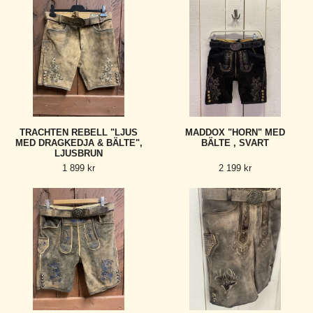
TRACHTEN REBELL "LJUS
MADDOX "HORN" MED
MED DRAGKEDJA & BÄLTE",
BÄLTE , SVART
LJUSBRUN
1 899 kr
2 199 kr