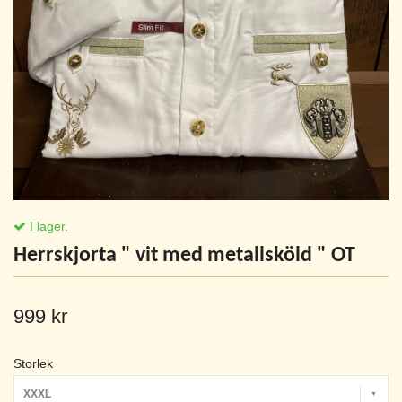
I lager.
Herrskjorta " vit med metallsköld " OT
999 kr
Storlek
XXXL