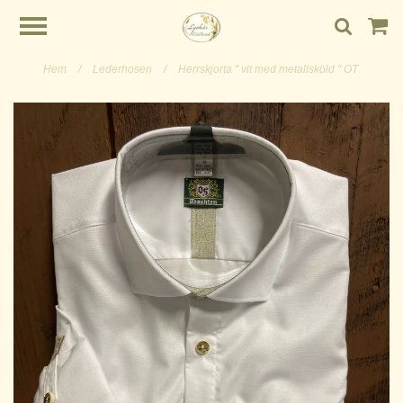
Hem
/
Lederhosen
/
Herrskjorta " vit med metallsköld " OT