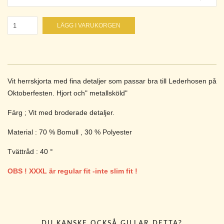
LÄGG I VARUKORGEN
Vit herrskjorta med fina detaljer som passar bra till Lederhosen på
Oktoberfesten. Hjort och" metallsköld"
Färg ; Vit med broderade detaljer.
Material : 70 % Bomull , 30 % Polyester
Tvättråd : 40 °
OBS ! XXXL är regular fit -inte slim fit !
DU KANSKE OCKSÅ GILLAR DETTA?