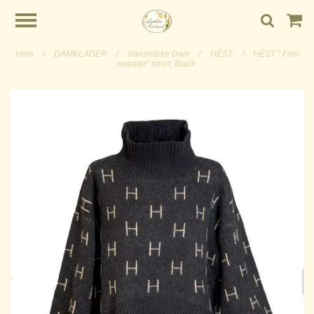
Hem
/
DAMKLÄDER
/
Varumärke Dam
/
HÉST
/
HÉST " Fam
sweater" short, Black