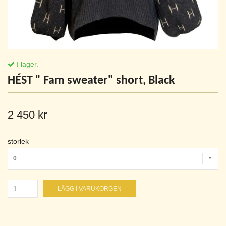
I lager.
HÉST " Fam sweater" short, Black
2 450 kr
storlek
0
LÄGG I VARUKORGEN