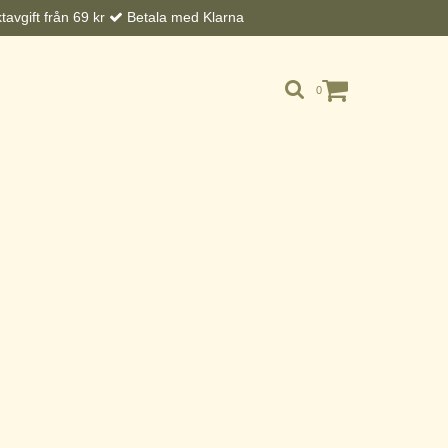
avgift från 69 kr
Betala med Klarna
0