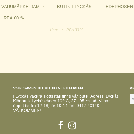
VARUMÄRKE DAM
BUTIK I LYCKÅS
LEDERHOSE
REA 60 %
Hem
/
REA 30 %
VÄLKOMMEN TILL BUTIKEN I FYLEDALEN
AN
I Lyckås vackra slottsstall finns vår butik. Adress: Lyckås
Klädbutik Lyckåsvägen 109 C, 271 95 Ystad. Vi har
öppet tis-fre 12-18, lör 10-14 Tel. 0417 40140
VÄLKOMMEN!