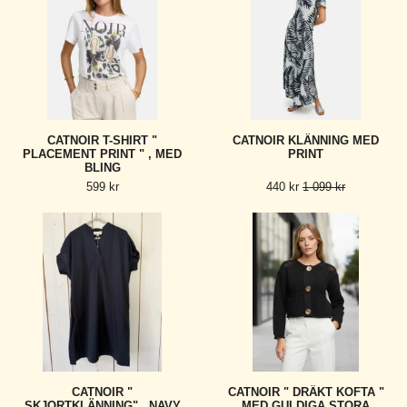
CATNOIR T-SHIRT "
CATNOIR KLÄNNING MED
PLACEMENT PRINT " , MED
PRINT
BLING
599 kr
440 kr
1 099 kr
CATNOIR "
CATNOIR " DRÄKT KOFTA "
SKJORTKLÄNNING" , NAVY
MED GULDIGA STORA