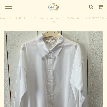
Hem
/
DAMKLÄDER
/
Varumärke Dam
/
CATNOIR
/
CATNOIR " blus
" , vit