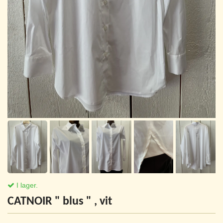
I lager.
CATNOIR " blus " , vit