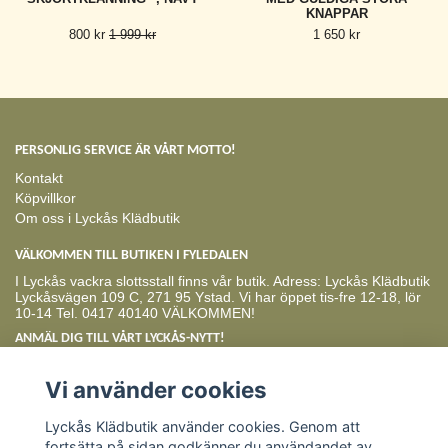
KNAPPAR
800 kr
1 999 kr
1 650 kr
PERSONLIG SERVICE ÄR VÅRT MOTTO!
Kontakt
Köpvillkor
Om oss i Lyckås Klädbutik
VÄLKOMMEN TILL BUTIKEN I FYLEDALEN
I Lyckås vackra slottsstall finns vår butik. Adress: Lyckås Klädbutik
Lyckåsvägen 109 C, 271 95 Ystad. Vi har öppet tis-fre 12-18, lör
10-14 Tel. 0417 40140 VÄLKOMMEN!
ANMÄL DIG TILL VÅRT LYCKÅS-NYTT!
Prenumerera
Vi använder cookies
Lyckås Klädbutik använder cookies. Genom att
fortsätta på sidan godkänner du användandet av