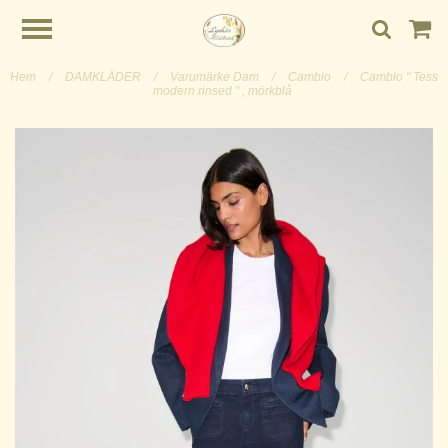
Hem
/
DAMKLÄDER
/
Varumärke Dam
/
Cambio
/
Cambio " Tess
modern rinsed " , mörkblå