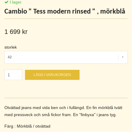
I lager.
Cambio " Tess modern rinsed " , mörkblå
1 699 kr
storlek
42
LÄGG I VARUKORGEN
Otvättad jeans med vida ben och i fullängd. En fin mörkblå tvätt
med pressveck och små fickor fram. En "finbyxa" i jeans tyg.
Färg : Mörkblå / otvättad