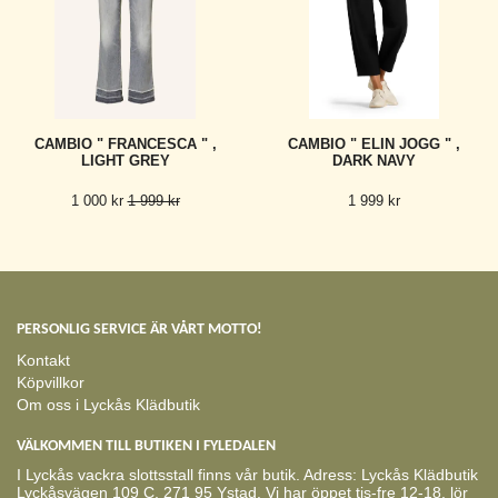
CAMBIO " FRANCESCA " ,
CAMBIO " ELIN JOGG " ,
LIGHT GREY
DARK NAVY
1 000 kr
1 999 kr
1 999 kr
PERSONLIG SERVICE ÄR VÅRT MOTTO!
Kontakt
Köpvillkor
Om oss i Lyckås Klädbutik
VÄLKOMMEN TILL BUTIKEN I FYLEDALEN
I Lyckås vackra slottsstall finns vår butik. Adress: Lyckås Klädbutik
Lyckåsvägen 109 C, 271 95 Ystad. Vi har öppet tis-fre 12-18, lör