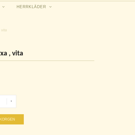
N
HERRKLÄDER
 vita
a , vita
UKORGEN