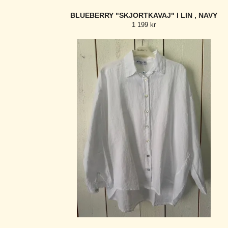
BLUEBERRY "SKJORTKAVAJ" I LIN , NAVY
1 199 kr