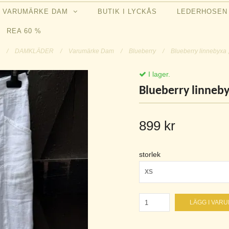
VARUMÄRKE DAM
BUTIK I LYCKÅS
LEDERHOSE
REA 60 %
m
/
DAMKLÄDER
/
Varumärke Dam
/
Blueberry
/
Blueberry linnebyxa ,
I lager.
Blueberry linnebyx
899 kr
storlek
XS
LÄGG I VAR