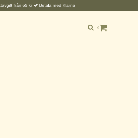
avgift från 69 kr
Betala med Klarna
0