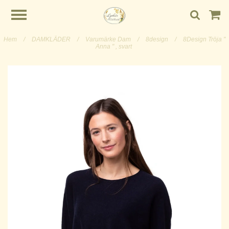
Hem
/
DAMKLÄDER
/
Varumärke Dam
/
8design
/
8Design Tröja "
Anna " , svart