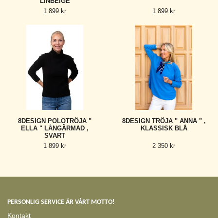
LINBEIGE
1 899 kr
1 899 kr
8DESIGN POLOTRÖJA "
8DESIGN TRÖJA " ANNA " ,
ELLA " LÅNGÄRMAD ,
KLASSISK BLÅ
SVART
1 899 kr
2 350 kr
PERSONLIG SERVICE ÄR VÅRT MOTTO!
Kontakt