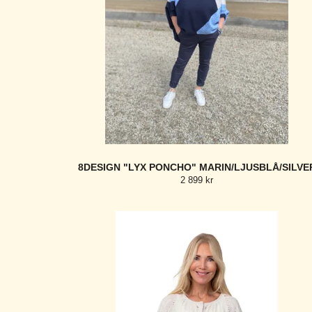
8DESIGN "LYX PONCHO" MARIN/LJUSBLÅ/SILVE
2 899 kr