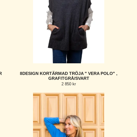
R
8DESIGN KORTÄRMAD TRÖJA " VERA POLO" ,
GRAFITGRÅ/SVART
2 850 kr