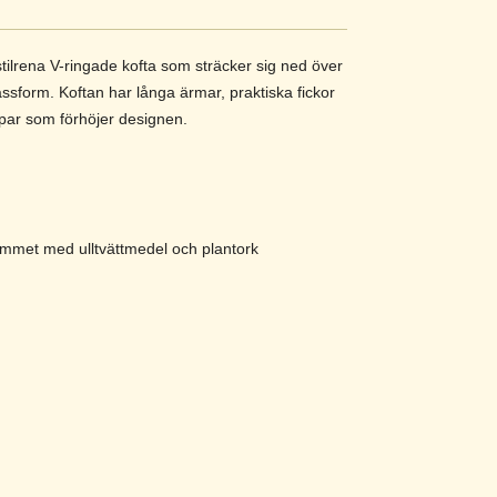
ilrena V-ringade kofta som sträcker sig ned över
ssform. Koftan har långa ärmar, praktiska fickor
par som förhöjer designen.
ammet med ulltvättmedel och plantork