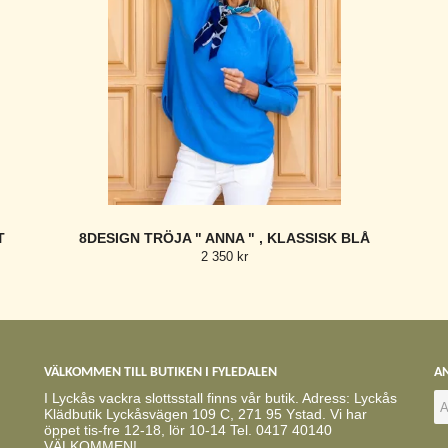
T
8DESIGN TRÖJA " ANNA " , KLASSISK BLÅ
2 350 kr
VÄLKOMMEN TILL BUTIKEN I FYLEDALEN
AN
I Lyckås vackra slottsstall finns vår butik. Adress: Lyckås
Klädbutik Lyckåsvägen 109 C, 271 95 Ystad. Vi har
öppet tis-fre 12-18, lör 10-14 Tel. 0417 40140
VÄLKOMMEN!