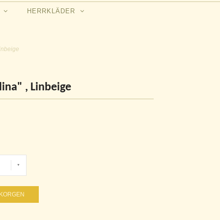
N
HERRKLÄDER
Linbeige
ina" , Linbeige
UKORGEN