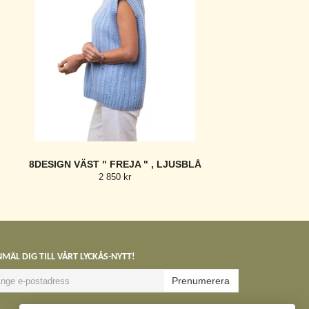
8DESIGN VÄST " FREJA " , LJUSBLÅ
2 850 kr
MÄL DIG TILL VÅRT LYCKÅS-NYTT!
Prenumerera