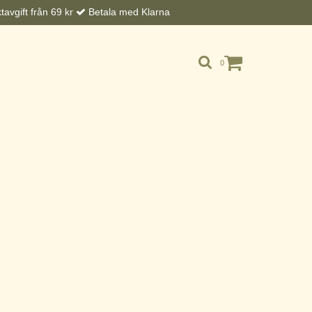
avgift från 69 kr
Betala med Klarna
0