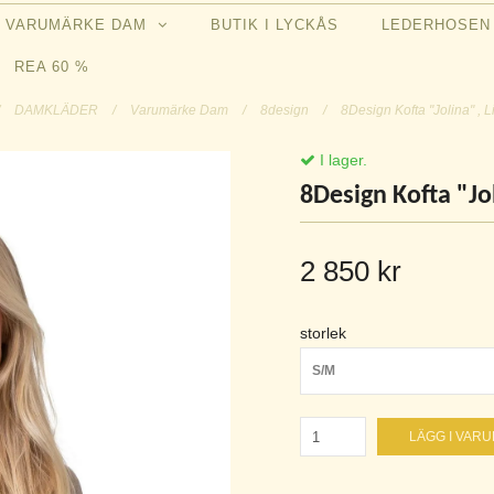
VARUMÄRKE DAM
BUTIK I LYCKÅS
LEDERHOSE
REA 60 %
DAMKLÄDER
/
Varumärke Dam
/
8design
/
8Design Kofta "Jolina" , 
I lager.
8Design Kofta "Jol
2 850 kr
storlek
S/M
LÄGG I VAR