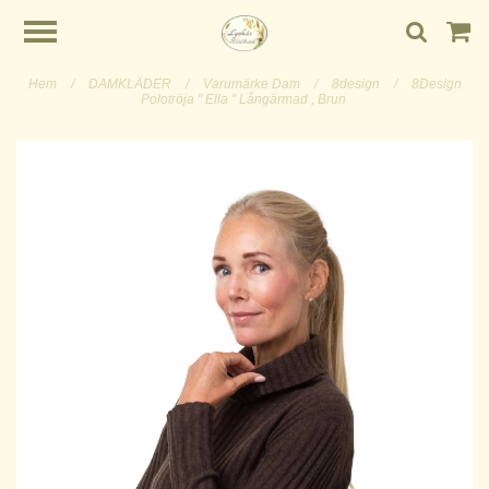
Hem
/
DAMKLÄDER
/
Varumärke Dam
/
8design
/
8Design
Polotröja " Ella " Långärmad , Brun