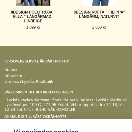
8DESIGN POLOTRÖJA "
8DESIGN KOFTA " FILIPPA"
ELLA " LÅNGÄRMAD ,
LÅNGÄRM, NATURVIT
LINBEIGE
1 899 kr
2 850 kr
PERSONLIG SERVICE ÄR VÅRT MOTTO!
Kontakt
Köpvillkor
Om oss i Lyckås Klädbutik
VÄLKOMMEN TILL BUTIKEN I FYLEDALEN
I Lyckås vackra slottsstall finns vår butik. Adress: Lyckås Klädbutik
Lyckåsvägen 109 C, 271 95 Ystad. Vi har öppet tis-fre 12-18, lör
10-14 Tel. 0417 40140 VÄLKOMMEN!
ANMÄL DIG TILL VÅRT LYCKÅS-NYTT!
Prenumerera
Vi använder cookies