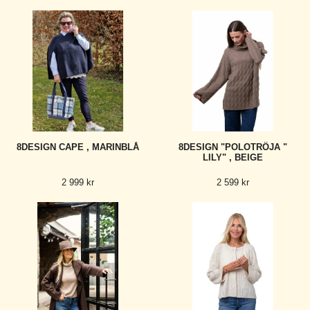
8DESIGN CAPE , MARINBLÅ
8DESIGN "POLOTRÖJA "
LILY" , BEIGE
2 999 kr
2 599 kr