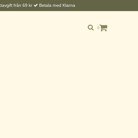
avgift från 69 kr
Betala med Klarna
0