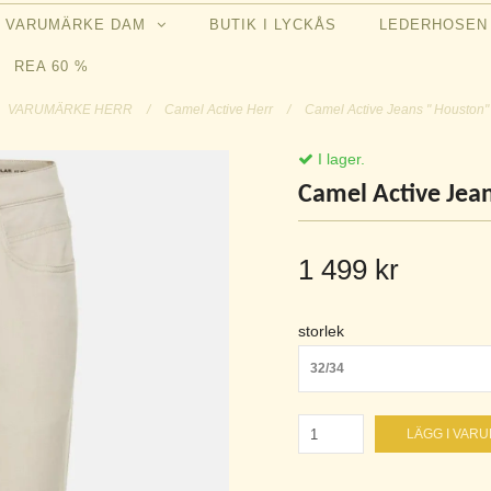
VARUMÄRKE DAM
BUTIK I LYCKÅS
LEDERHOSE
REA 60 %
VARUMÄRKE HERR
/
Camel Active Herr
/
Camel Active Jeans " Houston" 
I lager.
Camel Active Jean
1 499 kr
storlek
32/34
LÄGG I VAR