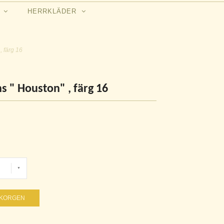
N
HERRKLÄDER
, färg 16
s " Houston" , färg 16
UKORGEN