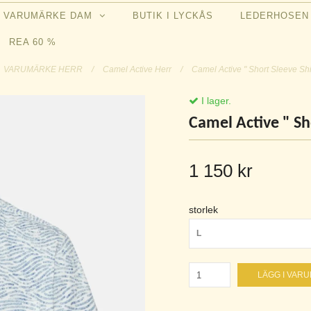
VARUMÄRKE DAM
BUTIK I LYCKÅS
LEDERHOSE
REA 60 %
VARUMÄRKE HERR
/
Camel Active Herr
/
Camel Active " Short Sleeve Shir
I lager.
Camel Active " Sho
1 150 kr
storlek
L
LÄGG I VAR