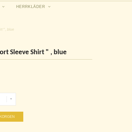
N
HERRKLÄDER
t " , blue
rt Sleeve Shirt " , blue
UKORGEN