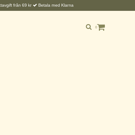
avgift från 69 kr
Betala med Klarna
0