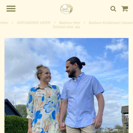
Hem
/
VARUMÄRKE HERR
/
Barbour Herr
/
Barbour Kortärmad Oxtown
Tailored shirt, sky