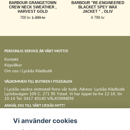
BARBOUR GRANGETOWN
BARBOUR "RE-ENGINEERED
CREW NECK SWEATHER ,
BLACKET SPEY WAX
HARVEST GOLD
JACKET " , OLIV
700 kr
1 399 kr
4 799 kr
PERSONLIG SERVICE ÄR VÅRT MOTTO!
Kontakt
Köpvillkor
Om oss i Lyckås Klädbutik
VÄLKOMMEN TILL BUTIKEN I FYLEDALEN
I Lyckås vackra slottsstall finns vår butik. Adress: Lyckås Klädbutik
Lyckåsvägen 109 C, 271 95 Ystad. Vi har öppet tis-fre 12-18, lör
10-14 Tel. 0417 40140 VÄLKOMMEN!
ANMÄL DIG TILL VÅRT LYCKÅS-NYTT!
Prenumerera
Vi använder cookies