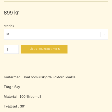
899 kr
storlek
M
LÄGG I VARUKORGEN
Kortärmad , sval bomullskjorta i oxford kvalité.
Färg : Sky
Material : 100 % bomull
Tvättråd : 30°