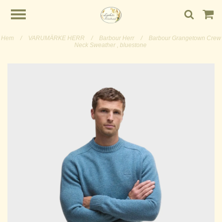
Hem
/
VARUMÄRKE HERR
/
Barbour Herr
/
Barbour Grangetown Crew
Neck Sweather , bluestone