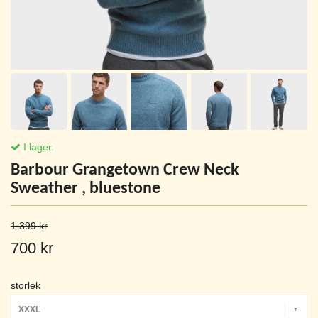
I lager.
Barbour Grangetown Crew Neck
Sweather , bluestone
1 399 kr
700 kr
storlek
XXXL