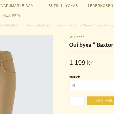
VARUMÄRKE DAM
BUTIK I LYCKÅS
LEDERHOSE
REA 60 %
DAMKLÄDER
/
Varumärke Dam
/
Oui
/
Oui byxa " Baxtor " , slim fit - cr
I lager.
Oui byxa " Baxtor "
1 199 kr
storlek
42
LÄGG I VAR