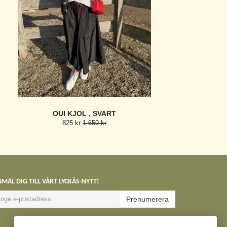
OUI KJOL , SVART
825 kr
1 650 kr
MÄL DIG TILL VÅRT LYCKÅS-NYTT!
Prenumerera