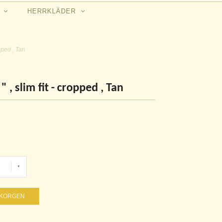
N
HERRKLÄDER
opped , Tan
 , slim fit - cropped , Tan
UKORGEN