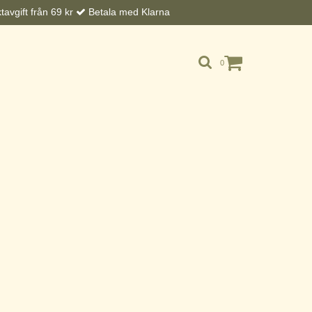
avgift från 69 kr
Betala med Klarna
0