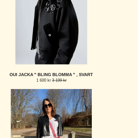
OUI JACKA " BLING BLOMMA " , SVART
1 600 kr
3 199 kr