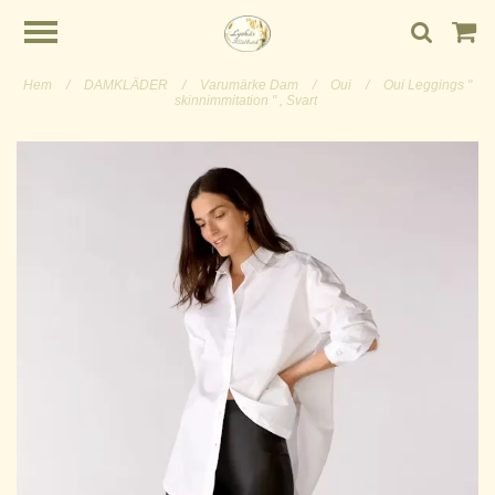
Hem
/
DAMKLÄDER
/
Varumärke Dam
/
Oui
/
Oui Leggings "
skinnimmitation " , Svart