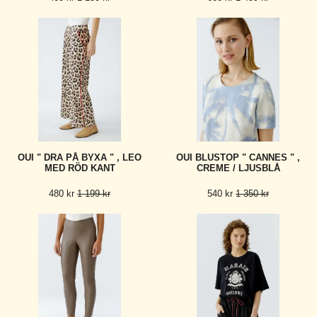
OUI " DRA PÅ BYXA " , LEO
OUI BLUSTOP " CANNES " ,
MED RÖD KANT
CREME / LJUSBLÅ
480 kr
1 199 kr
540 kr
1 350 kr