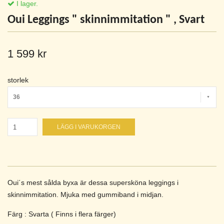
I lager.
Oui Leggings " skinnimmitation " , Svart
1 599 kr
storlek
36
LÄGG I VARUKORGEN
Oui´s mest sålda byxa är dessa supersköna leggings i
skinnimmitation. Mjuka med gummiband i midjan.
Färg : Svarta ( Finns i flera färger)