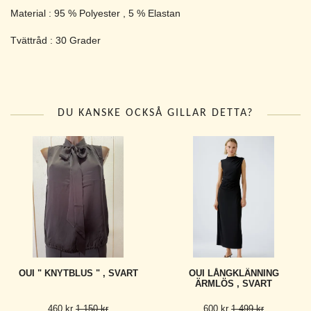
Material : 95 % Polyester , 5 % Elastan
Tvättråd : 30 Grader
DU KANSKE OCKSÅ GILLAR DETTA?
OUI " KNYTBLUS " , SVART
OUI LÅNGKLÄNNING
ÄRMLÖS , SVART
460 kr
1 150 kr
600 kr
1 499 kr