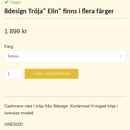
I lager.
8design Tröja" Elin" finns i flera färger
1 899 kr
Färg
Turkos
LÄGG I VARUKORGEN
Cashmere väst / tröja från 8design. Kortärmad V-ringad tröja i
oversize modell.
ONESIZE!