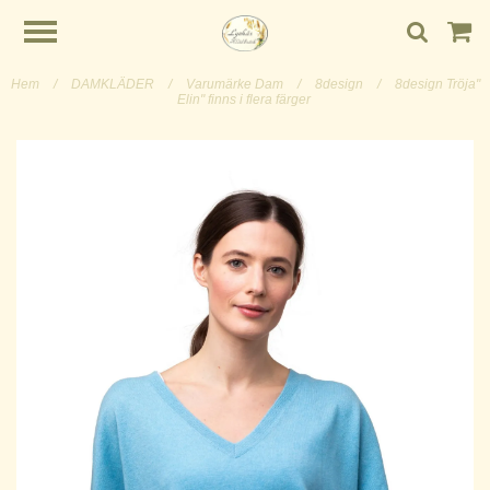
Hem
/
DAMKLÄDER
/
Varumärke Dam
/
8design
/
8design Tröja"
Elin" finns i flera färger