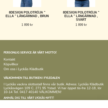
8DESIGN POLOTRÖJA "
8DESIGN POLOTRÖJA "
ELLA " LÅNGÄRMAD , BRUN
ELLA " LÅNGÄRMAD ,
SVART
1 899 kr
1 899 kr
PERSONLIG SERVICE ÄR VÅRT MOTTO!
Kontakt
Köpvillkor
Om oss i Lyckås Klädbutik
VÄLKOMMEN TILL BUTIKEN I FYLEDALEN
I Lyckås vackra slottsstall finns vår butik. Adress: Lyckås Klädbutik
Lyckåsvägen 109 C, 271 95 Ystad. Vi har öppet tis-fre 12-18, lör
10-14 Tel. 0417 40140 VÄLKOMMEN!
ANMÄL DIG TILL VÅRT LYCKÅS-NYTT!
Prenumerera