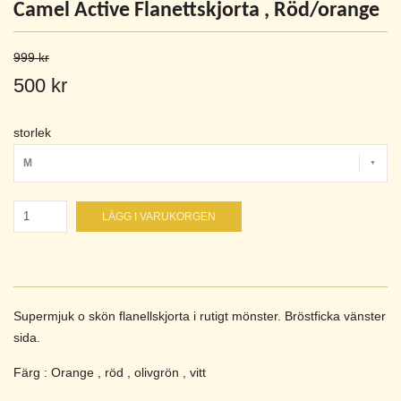
Camel Active Flanettskjorta , Röd/orange
999 kr
500 kr
storlek
M
LÄGG I VARUKORGEN
Supermjuk o skön flanellskjorta i rutigt mönster. Bröstficka vänster
sida.
Färg : Orange , röd , olivgrön , vitt