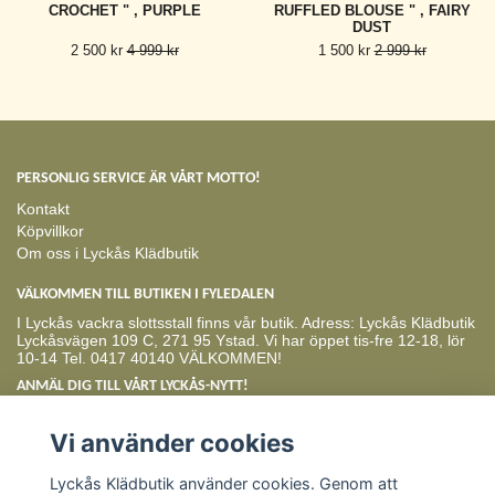
CROCHET " , PURPLE
RUFFLED BLOUSE " , FAIRY
DUST
2 500 kr
4 999 kr
1 500 kr
2 999 kr
PERSONLIG SERVICE ÄR VÅRT MOTTO!
Kontakt
Köpvillkor
Om oss i Lyckås Klädbutik
VÄLKOMMEN TILL BUTIKEN I FYLEDALEN
I Lyckås vackra slottsstall finns vår butik. Adress: Lyckås Klädbutik
Lyckåsvägen 109 C, 271 95 Ystad. Vi har öppet tis-fre 12-18, lör
10-14 Tel. 0417 40140 VÄLKOMMEN!
ANMÄL DIG TILL VÅRT LYCKÅS-NYTT!
Prenumerera
Vi använder cookies
Lyckås Klädbutik använder cookies. Genom att