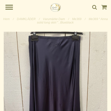
Hem
/
DAMKLÄDER
/
Varumärke Dam
/
Me369
/
Me369 " Anna
solid long skirt " , Blueblack