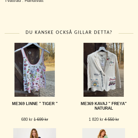
Tvättråd : Handtvätt
DU KANSKE OCKSÅ GILLAR DETTA?
ME369 LINNE " TIGER "
ME369 KAVAJ " FREYA"
NATURAL
680 kr
1 699 kr
1 820 kr
4 550 kr