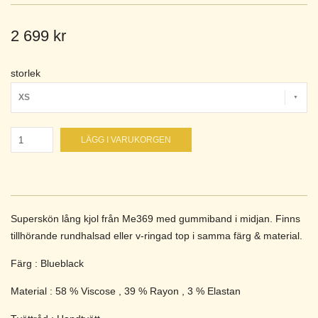
2 699 kr
storlek
XS
LÄGG I VARUKORGEN
Superskön lång kjol från Me369 med gummiband i midjan. Finns
tillhörande rundhalsad eller v-ringad top i samma färg & material.
Färg : Blueblack
Material : 58 % Viscose , 39 % Rayon , 3 % Elastan