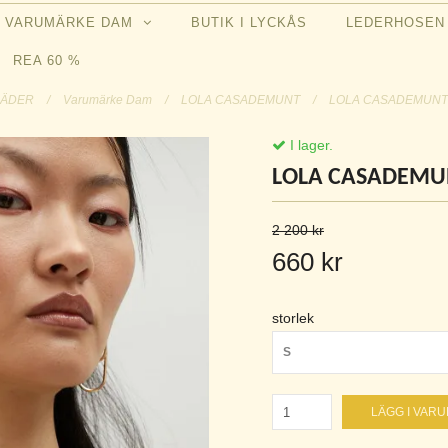
VARUMÄRKE DAM
BUTIK I LYCKÅS
LEDERHOSE
REA 60 %
LÄDER
/
Varumärke Dam
/
LOLA CASADEMUNT
/
LOLA CASADEMUNT To
I lager.
LOLA CASADEMUNT
2 200 kr
660 kr
storlek
S
LÄGG I VAR