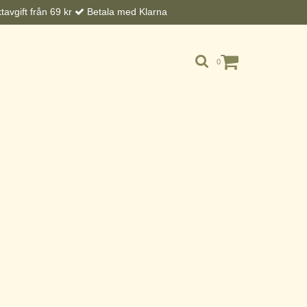
avgift från 69 kr
Betala med Klarna
0