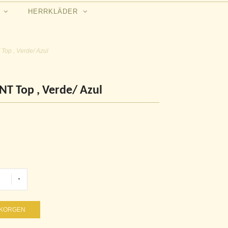
N
HERRKLÄDER
p , Verde/ Azul
 Top , Verde/ Azul
UKORGEN