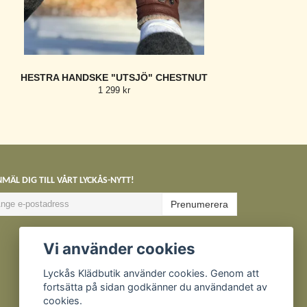
HESTRA HANDSKE "UTSJÖ" CHESTNUT
1 299 kr
MÄL DIG TILL VÅRT LYCKÅS-NYTT!
Prenumerera
Vi använder cookies
Lyckås Klädbutik använder cookies. Genom att
fortsätta på sidan godkänner du användandet av
cookies.