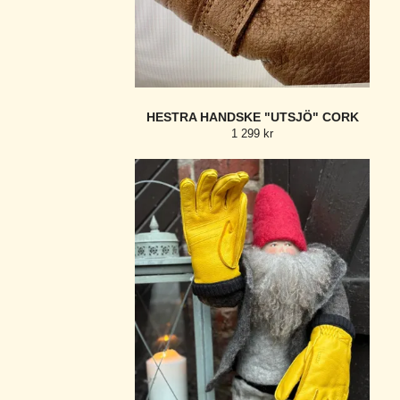
HESTRA HANDSKE "UTSJÖ" CORK
1 299 kr