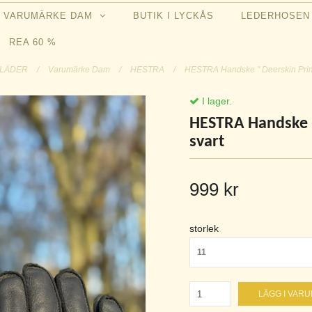
VARUMÄRKE DAM
BUTIK I LYCKÅS
LEDERHOSE
REA 60 %
LÄDER
/
Varumärke Dam
/
HESTRA
/
HESTRA Handske " Deerskin Primal
I lager.
HESTRA Handske "
svart
999 kr
storlek
11
LÄGG I VAR