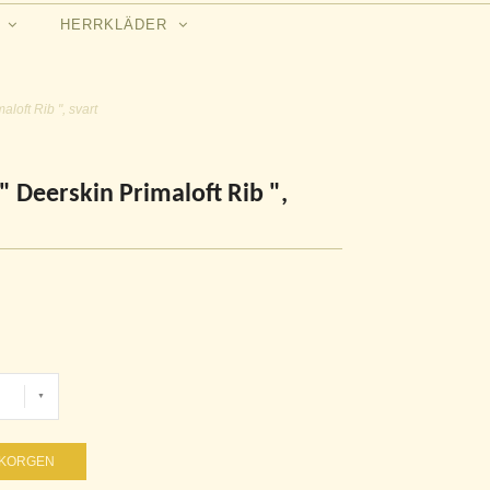
N
HERRKLÄDER
oft Rib ", svart
 Deerskin Primaloft Rib ",
UKORGEN