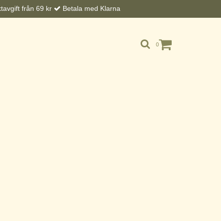
avgift från 69 kr
Betala med Klarna
0