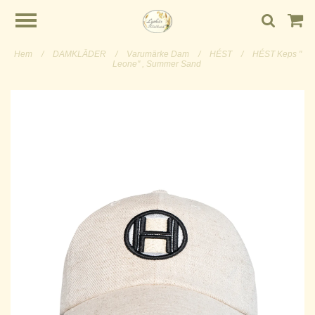
Hem
/
DAMKLÄDER
/
Varumärke Dam
/
HÉST
/
HÉST Keps "
Leone" , Summer Sand