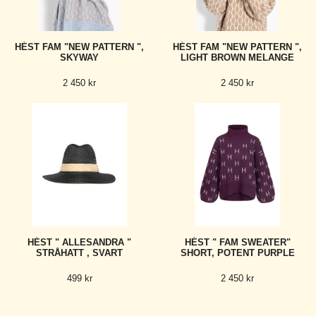
HÉST FAM "NEW PATTERN ",
HÉST FAM "NEW PATTERN ",
SKYWAY
LIGHT BROWN MELANGE
2 450 kr
2 450 kr
HÉST " ALLESANDRA "
HÉST " FAM SWEATER"
STRÅHATT , SVART
SHORT, POTENT PURPLE
499 kr
2 450 kr