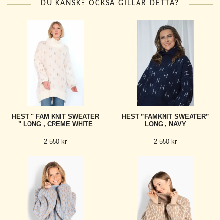
DU KANSKE OCKSÅ GILLAR DETTA?
HÉST " FAM KNIT SWEATER
HÉST ”FAMKNIT SWEATER”
" LONG , CREME WHITE
LONG , NAVY
2 550 kr
2 550 kr