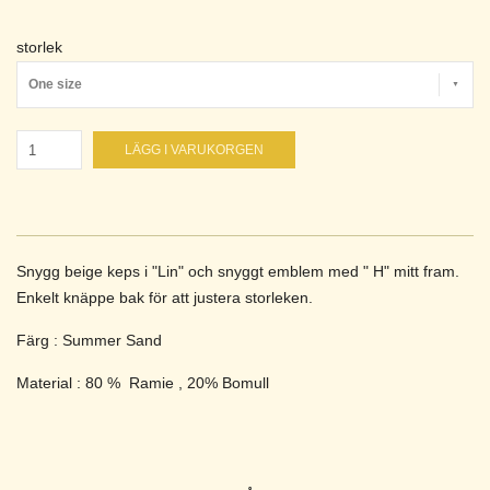
storlek
One size
LÄGG I VARUKORGEN
Snygg beige keps i "Lin" och snyggt emblem med " H" mitt fram.
Enkelt knäppe bak för att justera storleken.
Färg : Summer Sand
Material : 80 % Ramie , 20% Bomull