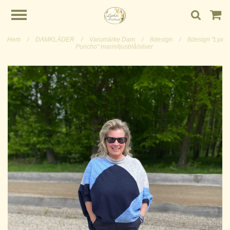
Hem
/
DAMKLÄDER
/
Varumärke Dam
/
8design
/
8design "Lyx
Poncho" marin/ljusblå/silver