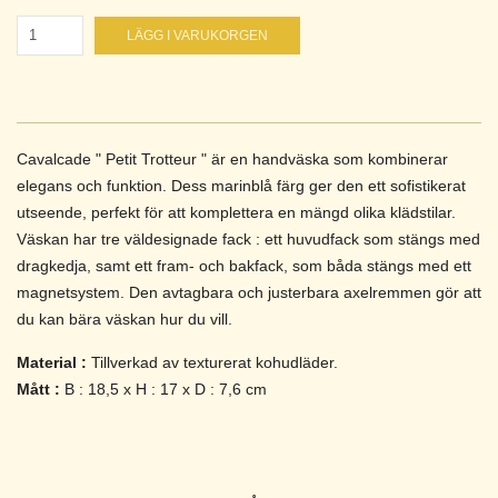
LÄGG I VARUKORGEN
Cavalcade " Petit Trotteur " är en handväska som kombinerar
elegans och funktion. Dess marinblå färg ger den ett sofistikerat
utseende, perfekt för att komplettera en mängd olika klädstilar.
Väskan har tre väldesignade fack : ett huvudfack som stängs med
dragkedja, samt ett fram- och bakfack, som båda stängs med ett
magnetsystem. Den avtagbara och justerbara axelremmen gör att
du kan bära väskan hur du vill.
Material :
Tillverkad av texturerat kohudläder.
Mått :
B : 18,5 x H : 17 x D : 7,6 cm