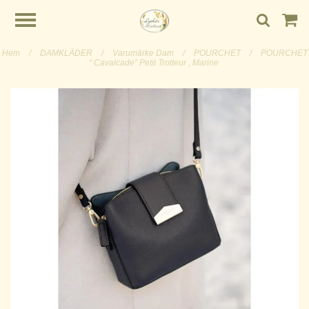
Hem
/
DAMKLÄDER
/
Varumärke Dam
/
POURCHET
/
POURCHET
" Cavalcade" Petit Trotteur , Marine