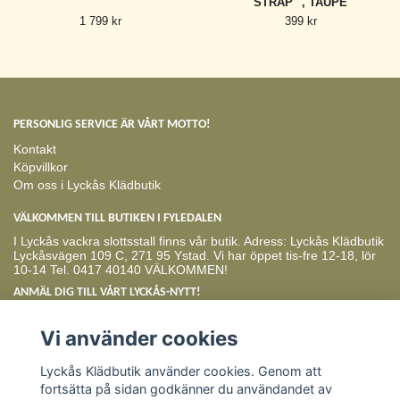
STRAP" , TAUPE
1 799 kr
399 kr
PERSONLIG SERVICE ÄR VÅRT MOTTO!
Kontakt
Köpvillkor
Om oss i Lyckås Klädbutik
VÄLKOMMEN TILL BUTIKEN I FYLEDALEN
I Lyckås vackra slottsstall finns vår butik. Adress: Lyckås Klädbutik
Lyckåsvägen 109 C, 271 95 Ystad. Vi har öppet tis-fre 12-18, lör
10-14 Tel. 0417 40140 VÄLKOMMEN!
ANMÄL DIG TILL VÅRT LYCKÅS-NYTT!
Prenumerera
Vi använder cookies
Lyckås Klädbutik använder cookies. Genom att
fortsätta på sidan godkänner du användandet av