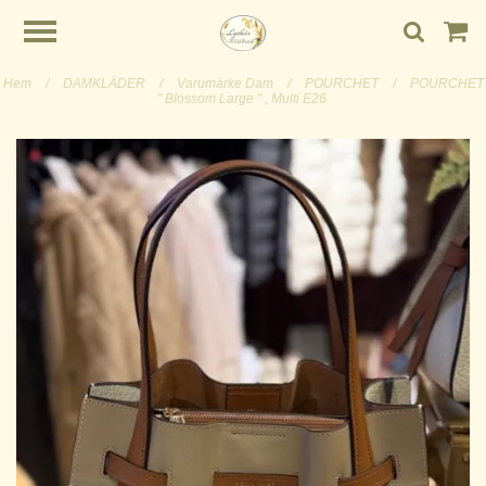
Hem
/
DAMKLÄDER
/
Varumärke Dam
/
POURCHET
/
POURCHET
" Blossom Large " , Multi E26