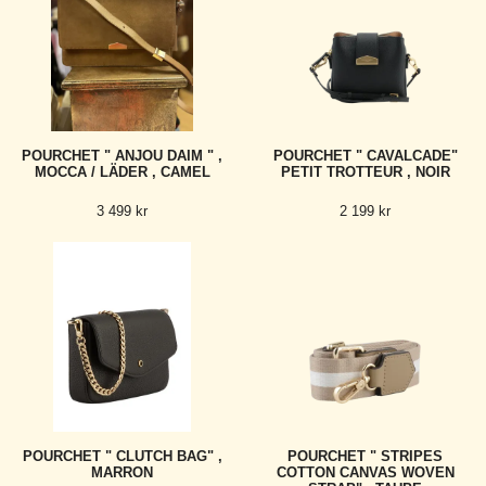
POURCHET " ANJOU DAIM " ,
POURCHET " CAVALCADE"
MOCCA / LÄDER , CAMEL
PETIT TROTTEUR , NOIR
3 499 kr
2 199 kr
POURCHET " CLUTCH BAG" ,
POURCHET " STRIPES
MARRON
COTTON CANVAS WOVEN