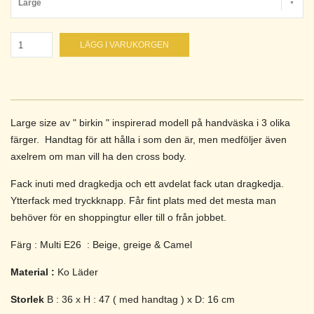
Large
LÄGG I VARUKORGEN
Large size av " birkin " inspirerad modell på handväska i 3 olika
färger. Handtag för att hålla i som den är, men medföljer även
axelrem om man vill ha den cross body.
Fack inuti med dragkedja och ett avdelat fack utan dragkedja.
Ytterfack med tryckknapp. Får fint plats med det mesta man
behöver för en shoppingtur eller till o från jobbet.
Färg : Multi E26 : Beige, greige & Camel
Material :
Ko Läder
Storlek
B : 36 x H : 47 ( med handtag ) x D: 16 cm