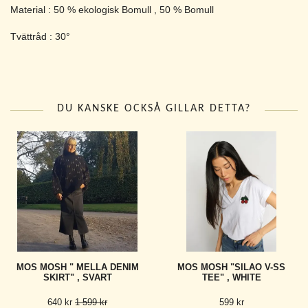
Material : 50 % ekologisk Bomull , 50 % Bomull
Tvättråd : 30°
DU KANSKE OCKSÅ GILLAR DETTA?
MOS MOSH " MELLA DENIM
MOS MOSH "SILAO V-SS
SKIRT" , SVART
TEE" , WHITE
640 kr
1 599 kr
599 kr