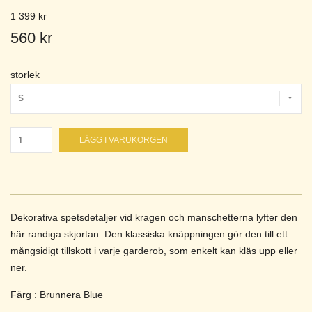
1 399 kr
560 kr
storlek
S
LÄGG I VARUKORGEN
Dekorativa spetsdetaljer vid kragen och manschetterna lyfter den
här randiga skjortan. Den klassiska knäppningen gör den till ett
mångsidigt tillskott i varje garderob, som enkelt kan kläs upp eller
ner.
Färg : Brunnera Blue