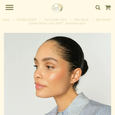
Hem
/
DAMKLÄDER
/
Varumärke Dam
/
Mos Mosh
/
Mos Mosh "
Elinda Stripe Lace Shirt " , Brunnera blue