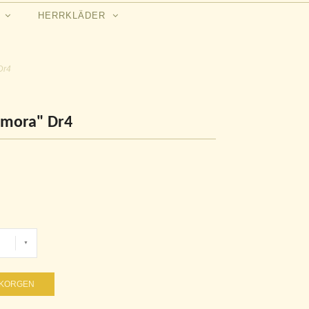
N
HERRKLÄDER
 Dr4
kamora" Dr4
UKORGEN