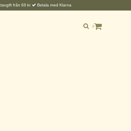
avgift från 69 kr
Betala med Klarna
0