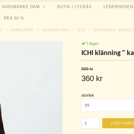
VARUMÄRKE DAM
BUTIK I LYCKÅS
LEDERHOSE
REA 60 %
em
/
DAMKLÄDER
/
Varumärke Dam
/
ICHI
/
ICHI klänning " kamora"
I lager.
ICHI klänning " 
899 kr
360 kr
storlek
XS
LÄGG I VAR