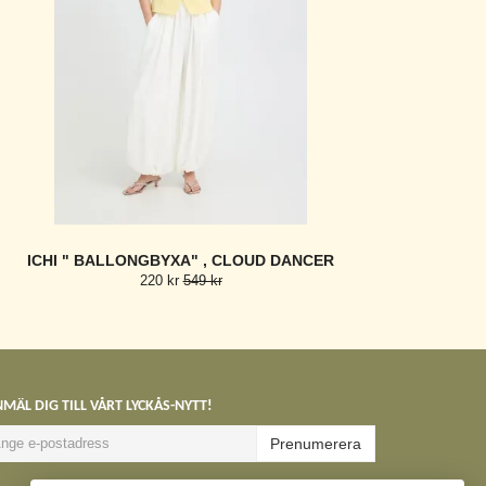
ICHI " BALLONGBYXA" , CLOUD DANCER
220 kr
549 kr
MÄL DIG TILL VÅRT LYCKÅS-NYTT!
Prenumerera