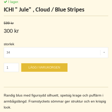
I lager.
ICHI " Jule" , Cloud / Blue Stripes
599 kr
300 kr
storlek
34
LÄGG I VARUKORGEN
Randig blus med figursydd silhuett, spetsig krage och puffärm i
armbågslängd. Framstyckets sömmar ger struktur och en krispig
look.