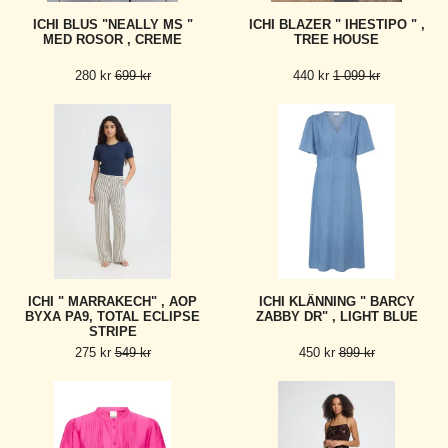
ICHI BLUS "NEALLY MS "
ICHI BLAZER " IHESTIPO " ,
MED ROSOR , CREME
TREE HOUSE
280 kr
699 kr
440 kr
1 099 kr
ICHI " MARRAKECH" , AOP
ICHI KLÄNNING " BARCY
BYXA PA9, TOTAL ECLIPSE
ZABBY DR" , LIGHT BLUE
STRIPE
275 kr
549 kr
450 kr
899 kr