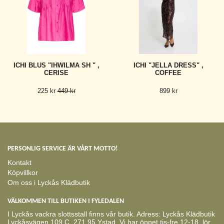
ICHI BLUS "IHWILMA SH " ,
ICHI "JELLA DRESS" ,
CERISE
COFFEE
225 kr
449 kr
899 kr
PERSONLIG SERVICE ÄR VÅRT MOTTO!
Kontakt
Köpvillkor
Om oss i Lyckås Klädbutik
VÄLKOMMEN TILL BUTIKEN I FYLEDALEN
I Lyckås vackra slottsstall finns vår butik. Adress: Lyckås Klädbutik
Lyckåsvägen 109 C, 271 95 Ystad. Vi har öppet tis-fre 12-18, lör