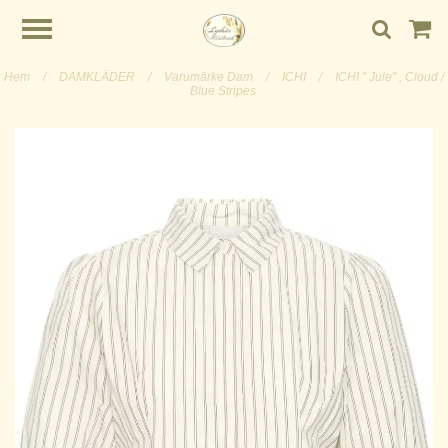
Hem
/
DAMKLÄDER
/
Varumärke Dam
/
ICHI
/
ICHI " Jule" , Cloud /
Blue Stripes