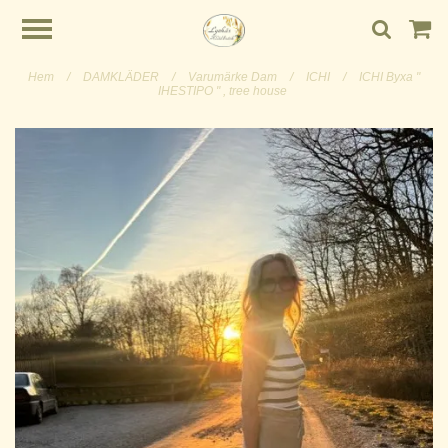
Hem
/
DAMKLÄDER
/
Varumärke Dam
/
ICHI
/
ICHI Byxa "
IHESTIPO " , tree house