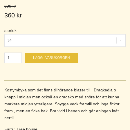
899 kr
360 kr
storlek
34
LÄGG I VARUKORGEN
Kostymbyxa som det finns tillhörande blazer till . Dragkedja o
knapp i midjan men också en dragsko med snöre för att kunna
markera midjan ytterligare. Snygga veck framtill och inga fickor
fram , men en ficka bak. Bra vidd i benen och går aningen inåt
nertill.
Färg : Tree house