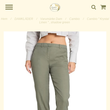
Hem
/
DAMKLÄDER
/
Varumärke Dam
/
Cambio
/
Cambio " Krystal
Linen " , shadow green