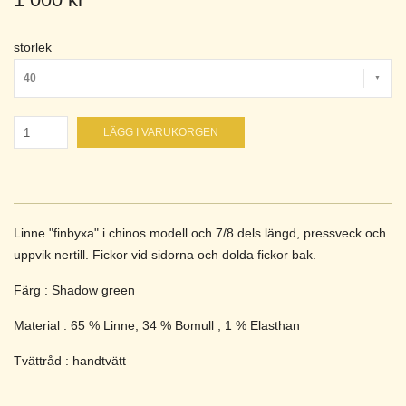
storlek
40
LÄGG I VARUKORGEN
Linne "finbyxa" i chinos modell och 7/8 dels längd, pressveck och
uppvik nertill. Fickor vid sidorna och dolda fickor bak.
Färg : Shadow green
Material : 65 % Linne, 34 % Bomull , 1 % Elasthan
Tvättråd : handtvätt