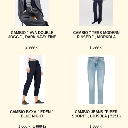
CAMBIO " AVA DOUBLE
CAMBIO " TESS MODERN
JOGG " , DARK NAVY FINE
RINSED " , MÖRKBLÅ
2 999 kr
1 699 kr
CAMBIO BYXA " EDEN ",
CAMBIO JEANS "PIPER
BLUE NIGHT
SHORT" , LJUSBLÅ ( 5251 )
1 000 kr
1 999 kr
1 999 kr